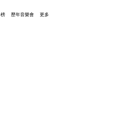
譽榜
歷年音樂會
更多