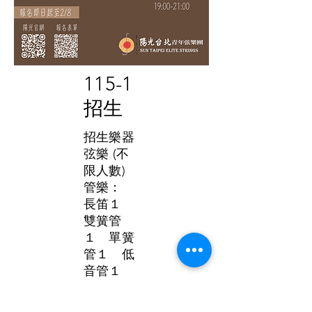
115-1
招生
招生樂器
弦樂 (不
限人數)
管樂：
長笛１
雙簧管
１ 單簧
管１ 低
音管１
​法國號
２ 小號